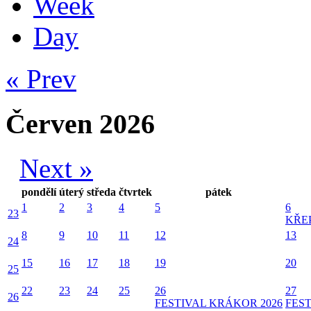
Week
Day
« Prev
Červen 2026
Next »
pondělí
úterý
středa
čtvrtek
pátek
1
2
3
4
5
6
23
KŘE
8
9
10
11
12
13
24
15
16
17
18
19
20
25
22
23
24
25
26
27
26
FESTIVAL KRÁKOR 2026
FEST