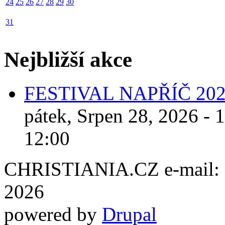
24
25
26
27
28
29
30
31
Nejbližší akce
FESTIVAL NAPŘÍČ 20
pátek, Srpen 28, 2026 - 
12:00
CHRISTIANIA.CZ e-mail: ch
2026
powered by
Drupal