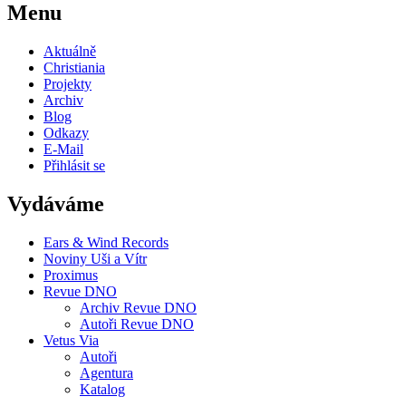
Menu
Aktuálně
Christiania
Projekty
Archiv
Blog
Odkazy
E-Mail
Přihlásit se
Vydáváme
Ears & Wind Records
Noviny Uši a Vítr
Proximus
Revue DNO
Archiv Revue DNO
Autoři Revue DNO
Vetus Via
Autoři
Agentura
Katalog