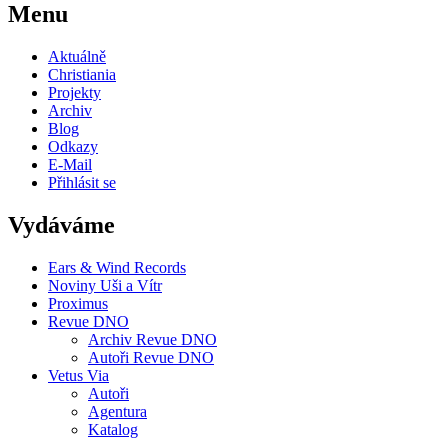
Menu
Aktuálně
Christiania
Projekty
Archiv
Blog
Odkazy
E-Mail
Přihlásit se
Vydáváme
Ears & Wind Records
Noviny Uši a Vítr
Proximus
Revue DNO
Archiv Revue DNO
Autoři Revue DNO
Vetus Via
Autoři
Agentura
Katalog