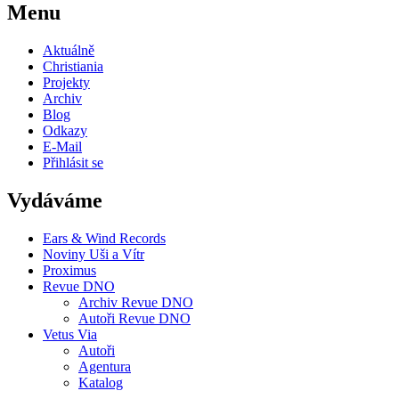
Menu
Aktuálně
Christiania
Projekty
Archiv
Blog
Odkazy
E-Mail
Přihlásit se
Vydáváme
Ears & Wind Records
Noviny Uši a Vítr
Proximus
Revue DNO
Archiv Revue DNO
Autoři Revue DNO
Vetus Via
Autoři
Agentura
Katalog