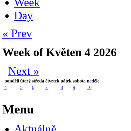
Week
Day
« Prev
Week of Květen 4 2026
Next »
pondělí
úterý
středa
čtvrtek
pátek
sobota
neděle
4
5
6
7
8
9
10
Menu
Aktuálně