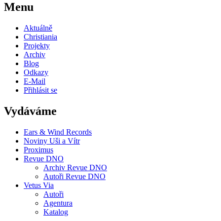
Menu
Aktuálně
Christiania
Projekty
Archiv
Blog
Odkazy
E-Mail
Přihlásit se
Vydáváme
Ears & Wind Records
Noviny Uši a Vítr
Proximus
Revue DNO
Archiv Revue DNO
Autoři Revue DNO
Vetus Via
Autoři
Agentura
Katalog