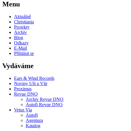
Menu
Aktuálně
Christiania
Projekty
Archiv
Blog
Odkazy
E-Mail
Přihlásit se
Vydáváme
Ears & Wind Records
Noviny Uši a Vítr
Proximus
Revue DNO
Archiv Revue DNO
Autoři Revue DNO
Vetus Via
Autoři
Agentura
Katalog