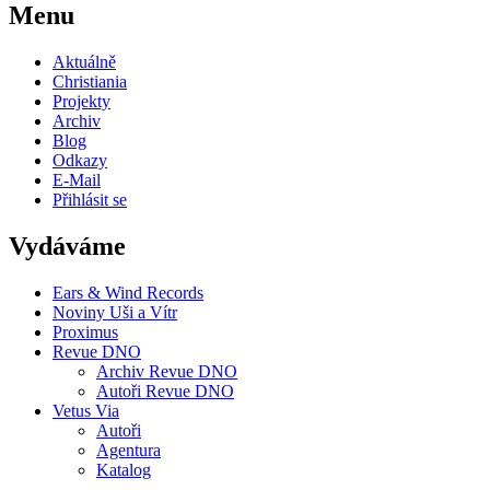
Menu
Aktuálně
Christiania
Projekty
Archiv
Blog
Odkazy
E-Mail
Přihlásit se
Vydáváme
Ears & Wind Records
Noviny Uši a Vítr
Proximus
Revue DNO
Archiv Revue DNO
Autoři Revue DNO
Vetus Via
Autoři
Agentura
Katalog