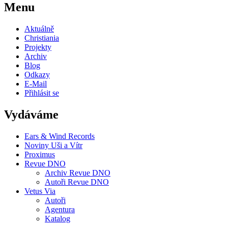
Menu
Aktuálně
Christiania
Projekty
Archiv
Blog
Odkazy
E-Mail
Přihlásit se
Vydáváme
Ears & Wind Records
Noviny Uši a Vítr
Proximus
Revue DNO
Archiv Revue DNO
Autoři Revue DNO
Vetus Via
Autoři
Agentura
Katalog