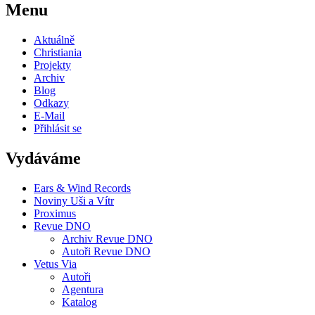
Menu
Aktuálně
Christiania
Projekty
Archiv
Blog
Odkazy
E-Mail
Přihlásit se
Vydáváme
Ears & Wind Records
Noviny Uši a Vítr
Proximus
Revue DNO
Archiv Revue DNO
Autoři Revue DNO
Vetus Via
Autoři
Agentura
Katalog