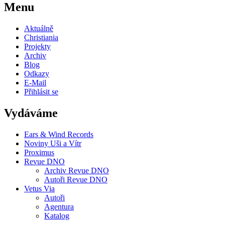
Menu
Aktuálně
Christiania
Projekty
Archiv
Blog
Odkazy
E-Mail
Přihlásit se
Vydáváme
Ears & Wind Records
Noviny Uši a Vítr
Proximus
Revue DNO
Archiv Revue DNO
Autoři Revue DNO
Vetus Via
Autoři
Agentura
Katalog