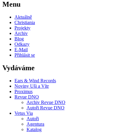
Menu
Aktuálně
Christiania
Projekty
Archiv
Blog
Odkazy
E-Mail
Přihlásit se
Vydáváme
Ears & Wind Records
Noviny Uši a Vítr
Proximus
Revue DNO
Archiv Revue DNO
Autoři Revue DNO
Vetus Via
Autoři
Agentura
Katalog