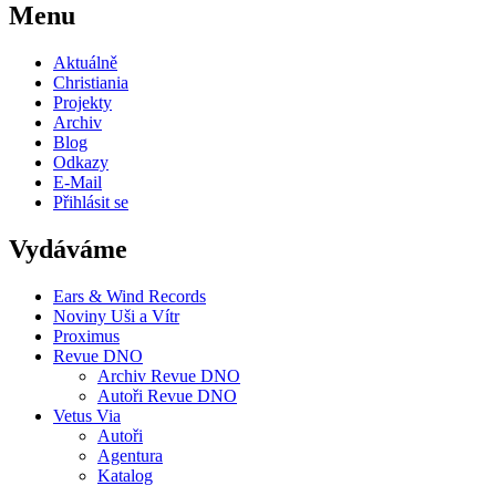
Menu
Aktuálně
Christiania
Projekty
Archiv
Blog
Odkazy
E-Mail
Přihlásit se
Vydáváme
Ears & Wind Records
Noviny Uši a Vítr
Proximus
Revue DNO
Archiv Revue DNO
Autoři Revue DNO
Vetus Via
Autoři
Agentura
Katalog