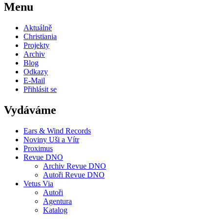
Menu
Aktuálně
Christiania
Projekty
Archiv
Blog
Odkazy
E-Mail
Přihlásit se
Vydáváme
Ears & Wind Records
Noviny Uši a Vítr
Proximus
Revue DNO
Archiv Revue DNO
Autoři Revue DNO
Vetus Via
Autoři
Agentura
Katalog