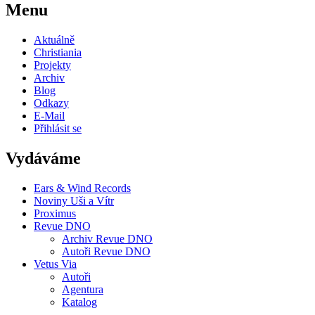
Menu
Aktuálně
Christiania
Projekty
Archiv
Blog
Odkazy
E-Mail
Přihlásit se
Vydáváme
Ears & Wind Records
Noviny Uši a Vítr
Proximus
Revue DNO
Archiv Revue DNO
Autoři Revue DNO
Vetus Via
Autoři
Agentura
Katalog