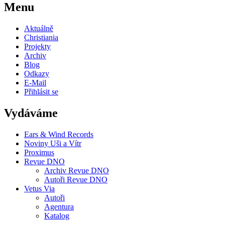
Menu
Aktuálně
Christiania
Projekty
Archiv
Blog
Odkazy
E-Mail
Přihlásit se
Vydáváme
Ears & Wind Records
Noviny Uši a Vítr
Proximus
Revue DNO
Archiv Revue DNO
Autoři Revue DNO
Vetus Via
Autoři
Agentura
Katalog