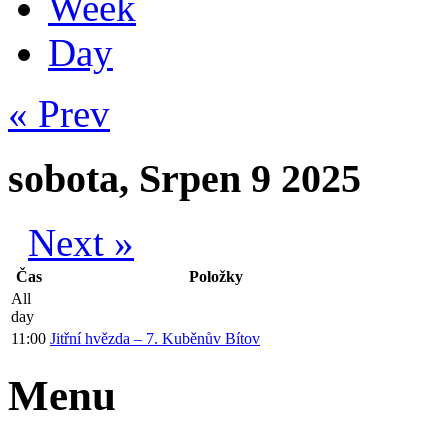
Week
Day
« Prev
sobota, Srpen 9 2025
Next »
Čas
Položky
All
day
11:00
Jitřní hvězda – 7. Kuběnův Bítov
Menu