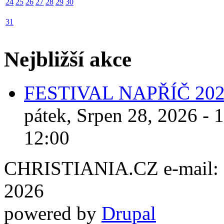
24
25
26
27
28
29
30
31
Nejbližší akce
FESTIVAL NAPŘÍČ 20
pátek, Srpen 28, 2026 - 
12:00
CHRISTIANIA.CZ e-mail: ch
2026
powered by
Drupal