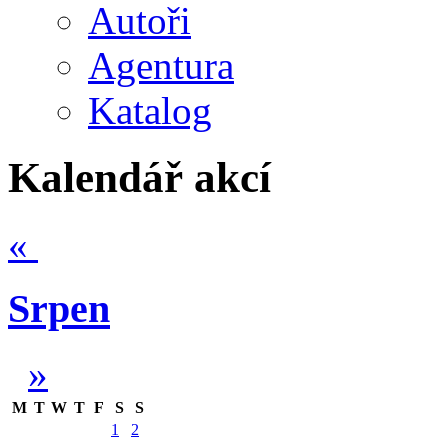
Autoři
Agentura
Katalog
Kalendář akcí
«
Srpen
»
M
T
W
T
F
S
S
1
2