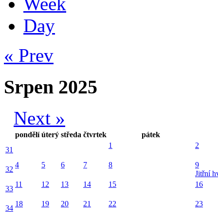
Week
Day
« Prev
Srpen 2025
Next »
pondělí
úterý
středa
čtvrtek
pátek
1
2
31
4
5
6
7
8
9
32
Jitřní 
11
12
13
14
15
16
33
18
19
20
21
22
23
34