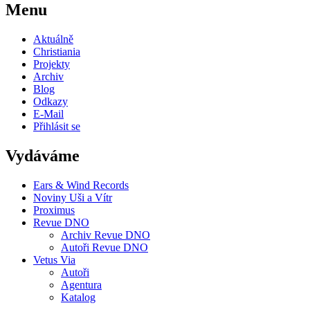
Menu
Aktuálně
Christiania
Projekty
Archiv
Blog
Odkazy
E-Mail
Přihlásit se
Vydáváme
Ears & Wind Records
Noviny Uši a Vítr
Proximus
Revue DNO
Archiv Revue DNO
Autoři Revue DNO
Vetus Via
Autoři
Agentura
Katalog