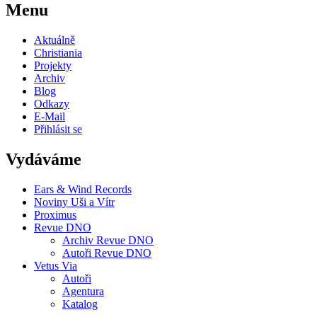
Menu
Aktuálně
Christiania
Projekty
Archiv
Blog
Odkazy
E-Mail
Přihlásit se
Vydáváme
Ears & Wind Records
Noviny Uši a Vítr
Proximus
Revue DNO
Archiv Revue DNO
Autoři Revue DNO
Vetus Via
Autoři
Agentura
Katalog