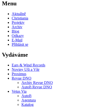
Menu
Aktuálně
Christiania
Projekty
Archiv
Blog
Odkazy
E-Mail
Přihlásit se
Vydáváme
Ears & Wind Records
Noviny Uši a Vítr
Proximus
Revue DNO
Archiv Revue DNO
Autoři Revue DNO
Vetus Via
Autoři
Agentura
Katalog