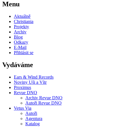
Menu
Aktuálně
Christiania
Projekty
Archiv
Blog
Odkazy
E-Mail
Přihlásit se
Vydáváme
Ears & Wind Records
Noviny Uši a Vítr
Proximus
Revue DNO
Archiv Revue DNO
Autoři Revue DNO
Vetus Via
Autoři
Agentura
Katalog