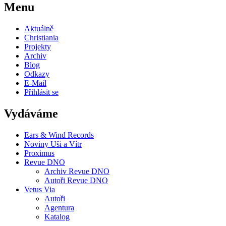
Menu
Aktuálně
Christiania
Projekty
Archiv
Blog
Odkazy
E-Mail
Přihlásit se
Vydáváme
Ears & Wind Records
Noviny Uši a Vítr
Proximus
Revue DNO
Archiv Revue DNO
Autoři Revue DNO
Vetus Via
Autoři
Agentura
Katalog