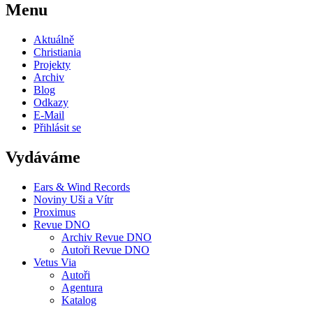
Menu
Aktuálně
Christiania
Projekty
Archiv
Blog
Odkazy
E-Mail
Přihlásit se
Vydáváme
Ears & Wind Records
Noviny Uši a Vítr
Proximus
Revue DNO
Archiv Revue DNO
Autoři Revue DNO
Vetus Via
Autoři
Agentura
Katalog