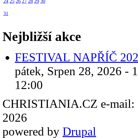
24
25
26
27
28
29
30
31
Nejbližší akce
FESTIVAL NAPŘÍČ 20
pátek, Srpen 28, 2026 - 
12:00
CHRISTIANIA.CZ e-mail: ch
2026
powered by
Drupal