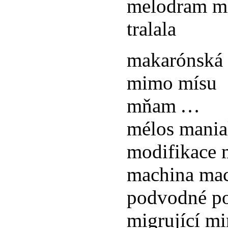
melodram m
tralala
makarónská
mimo mísu
mňam …
mélos mani
modifikace 
machina ma
podvodné po
migrující m