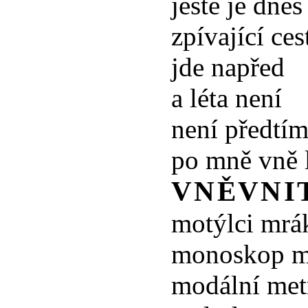
ještě je dnes
zpívající ces
jde napřed
a léta není
není předtí
po mně vně l
VNĚVNI
motýlci mrá
monoskop m
modální me