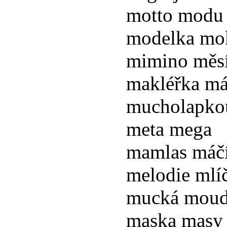
motto modu
modelka mo
mimino měs
makléřka m
mucholapko
meta mega
mamlas máč
melodie mlí
mucká moud
maska masy