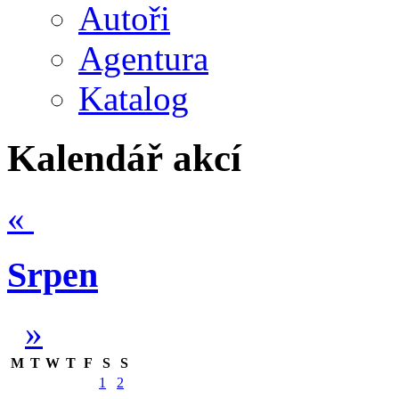
Autoři
Agentura
Katalog
Kalendář akcí
«
Srpen
»
M
T
W
T
F
S
S
1
2