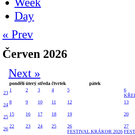
Week
Day
« Prev
Červen 2026
Next »
pondělí
úterý
středa
čtvrtek
pátek
1
2
3
4
5
6
23
KŘE
8
9
10
11
12
13
24
15
16
17
18
19
20
25
22
23
24
25
26
27
26
FESTIVAL KRÁKOR 2026
FEST