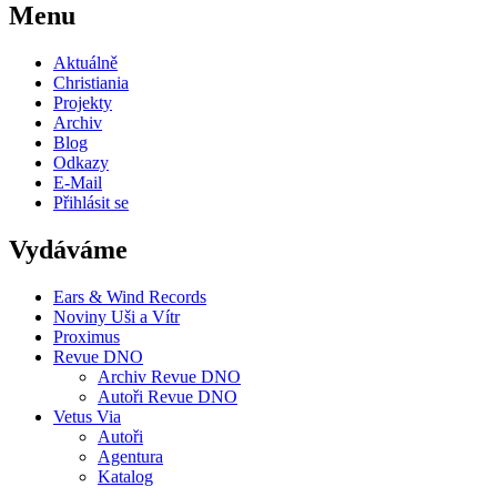
Menu
Aktuálně
Christiania
Projekty
Archiv
Blog
Odkazy
E-Mail
Přihlásit se
Vydáváme
Ears & Wind Records
Noviny Uši a Vítr
Proximus
Revue DNO
Archiv Revue DNO
Autoři Revue DNO
Vetus Via
Autoři
Agentura
Katalog