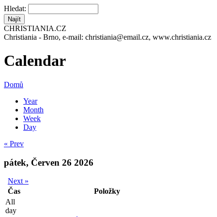
Hledat:
CHRISTIANIA.CZ
Christiania - Brno, e-mail: christiania@email.cz, www.christiania.cz
Calendar
Domů
Year
Month
Week
Day
« Prev
pátek, Červen 26 2026
Next »
Čas
Položky
All
day