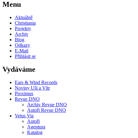
Menu
Aktuálně
Christiania
Projekty
Archiv
Blog
Odkazy
E-Mail
Přihlásit se
Vydáváme
Ears & Wind Records
Noviny Uši a Vítr
Proximus
Revue DNO
Archiv Revue DNO
Autoři Revue DNO
Vetus Via
Autoři
Agentura
Katalog