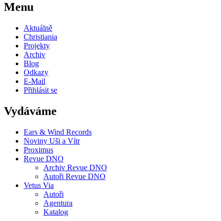
Menu
Aktuálně
Christiania
Projekty
Archiv
Blog
Odkazy
E-Mail
Přihlásit se
Vydáváme
Ears & Wind Records
Noviny Uši a Vítr
Proximus
Revue DNO
Archiv Revue DNO
Autoři Revue DNO
Vetus Via
Autoři
Agentura
Katalog