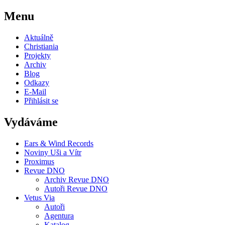
Menu
Aktuálně
Christiania
Projekty
Archiv
Blog
Odkazy
E-Mail
Přihlásit se
Vydáváme
Ears & Wind Records
Noviny Uši a Vítr
Proximus
Revue DNO
Archiv Revue DNO
Autoři Revue DNO
Vetus Via
Autoři
Agentura
Katalog