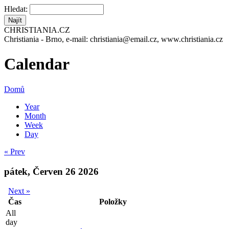
Hledat:
CHRISTIANIA.CZ
Christiania - Brno, e-mail: christiania@email.cz, www.christiania.cz
Calendar
Domů
Year
Month
Week
Day
« Prev
pátek, Červen 26 2026
Next »
Čas
Položky
All
day