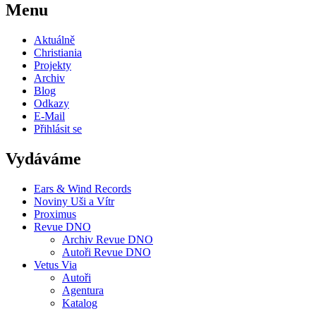
Menu
Aktuálně
Christiania
Projekty
Archiv
Blog
Odkazy
E-Mail
Přihlásit se
Vydáváme
Ears & Wind Records
Noviny Uši a Vítr
Proximus
Revue DNO
Archiv Revue DNO
Autoři Revue DNO
Vetus Via
Autoři
Agentura
Katalog