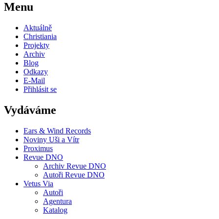
Menu
Aktuálně
Christiania
Projekty
Archiv
Blog
Odkazy
E-Mail
Přihlásit se
Vydáváme
Ears & Wind Records
Noviny Uši a Vítr
Proximus
Revue DNO
Archiv Revue DNO
Autoři Revue DNO
Vetus Via
Autoři
Agentura
Katalog