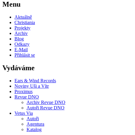
Menu
Aktuálně
Christiania
Projekty
Archiv
Blog
Odkazy
E-Mail
Přihlásit se
Vydáváme
Ears & Wind Records
Noviny Uši a Vítr
Proximus
Revue DNO
Archiv Revue DNO
Autoři Revue DNO
Vetus Via
Autoři
Agentura
Katalog