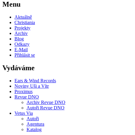
Menu
Aktuálně
Christiania
Projekty
Archiv
Blog
Odkazy
E-Mail
Přihlásit se
Vydáváme
Ears & Wind Records
Noviny Uši a Vítr
Proximus
Revue DNO
Archiv Revue DNO
Autoři Revue DNO
Vetus Via
Autoři
Agentura
Katalog