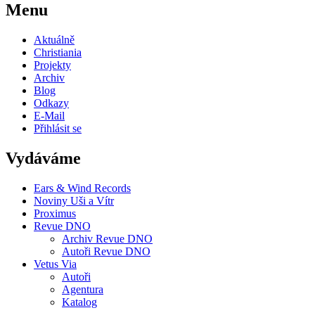
Menu
Aktuálně
Christiania
Projekty
Archiv
Blog
Odkazy
E-Mail
Přihlásit se
Vydáváme
Ears & Wind Records
Noviny Uši a Vítr
Proximus
Revue DNO
Archiv Revue DNO
Autoři Revue DNO
Vetus Via
Autoři
Agentura
Katalog