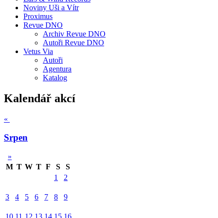
Noviny Uši a Vítr
Proximus
Revue DNO
Archiv Revue DNO
Autoři Revue DNO
Vetus Via
Autoři
Agentura
Katalog
Kalendář akcí
«
Srpen
»
M
T
W
T
F
S
S
1
2
3
4
5
6
7
8
9
10
11
12
13
14
15
16