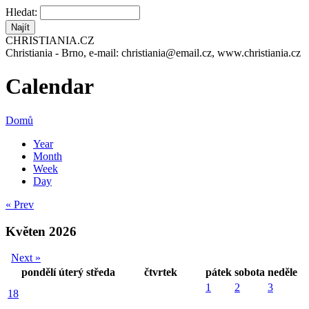
Hledat:
CHRISTIANIA.CZ
Christiania - Brno, e-mail: christiania@email.cz, www.christiania.cz
Calendar
Domů
Year
Month
Week
Day
« Prev
Květen 2026
Next »
pondělí
úterý
středa
čtvrtek
pátek
sobota
neděle
1
2
3
18