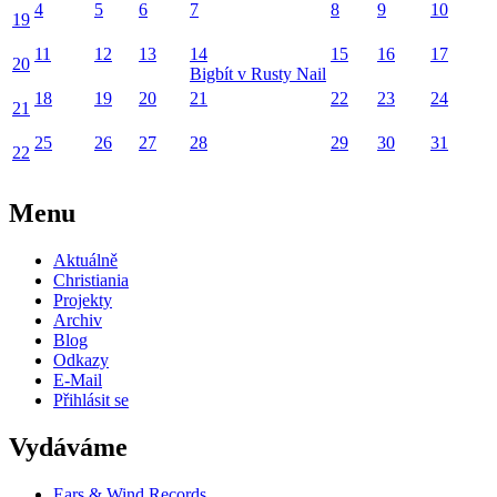
4
5
6
7
8
9
10
19
11
12
13
14
15
16
17
20
Bigbít v Rusty Nail
18
19
20
21
22
23
24
21
25
26
27
28
29
30
31
22
Menu
Aktuálně
Christiania
Projekty
Archiv
Blog
Odkazy
E-Mail
Přihlásit se
Vydáváme
Ears & Wind Records