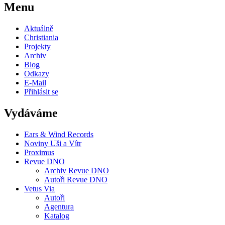
Menu
Aktuálně
Christiania
Projekty
Archiv
Blog
Odkazy
E-Mail
Přihlásit se
Vydáváme
Ears & Wind Records
Noviny Uši a Vítr
Proximus
Revue DNO
Archiv Revue DNO
Autoři Revue DNO
Vetus Via
Autoři
Agentura
Katalog