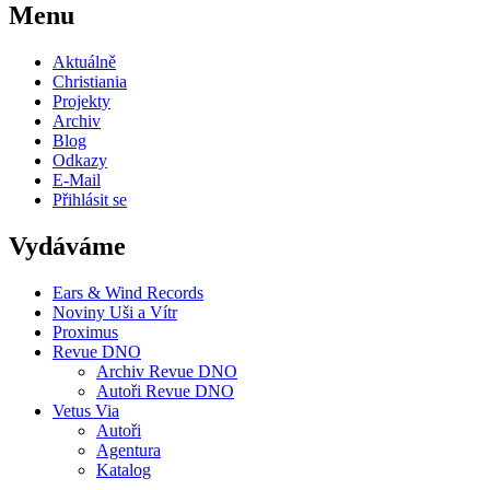
Menu
Aktuálně
Christiania
Projekty
Archiv
Blog
Odkazy
E-Mail
Přihlásit se
Vydáváme
Ears & Wind Records
Noviny Uši a Vítr
Proximus
Revue DNO
Archiv Revue DNO
Autoři Revue DNO
Vetus Via
Autoři
Agentura
Katalog