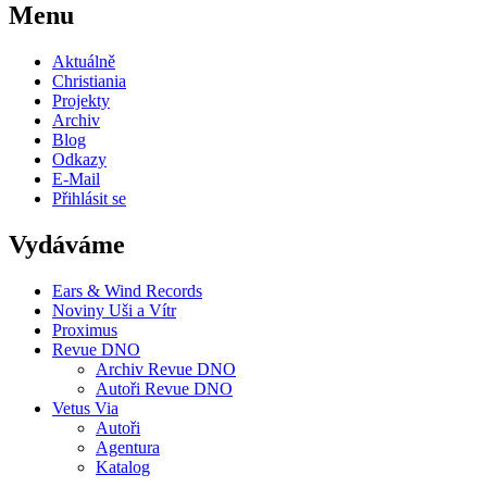
Menu
Aktuálně
Christiania
Projekty
Archiv
Blog
Odkazy
E-Mail
Přihlásit se
Vydáváme
Ears & Wind Records
Noviny Uši a Vítr
Proximus
Revue DNO
Archiv Revue DNO
Autoři Revue DNO
Vetus Via
Autoři
Agentura
Katalog