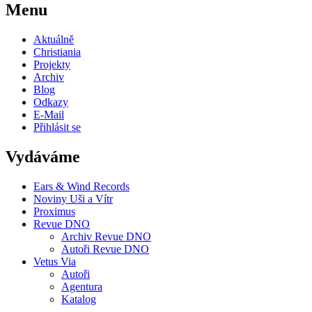
Menu
Aktuálně
Christiania
Projekty
Archiv
Blog
Odkazy
E-Mail
Přihlásit se
Vydáváme
Ears & Wind Records
Noviny Uši a Vítr
Proximus
Revue DNO
Archiv Revue DNO
Autoři Revue DNO
Vetus Via
Autoři
Agentura
Katalog