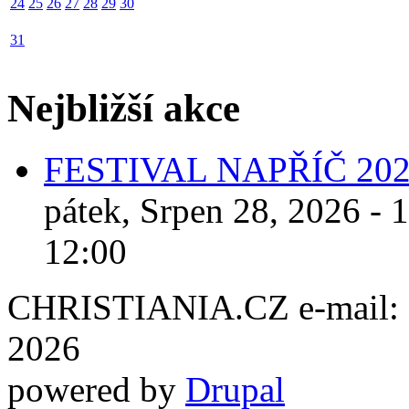
24
25
26
27
28
29
30
31
Nejbližší akce
FESTIVAL NAPŘÍČ 20
pátek, Srpen 28, 2026 - 
12:00
CHRISTIANIA.CZ e-mail: ch
2026
powered by
Drupal