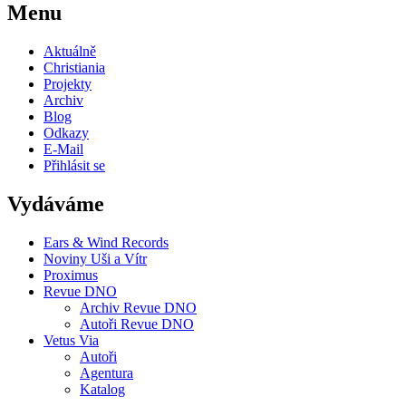
Menu
Aktuálně
Christiania
Projekty
Archiv
Blog
Odkazy
E-Mail
Přihlásit se
Vydáváme
Ears & Wind Records
Noviny Uši a Vítr
Proximus
Revue DNO
Archiv Revue DNO
Autoři Revue DNO
Vetus Via
Autoři
Agentura
Katalog