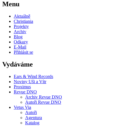
Menu
Aktuálně
Christiania
Projekty
Archiv
Blog
Odkazy
E-Mail
Přihlásit se
Vydáváme
Ears & Wind Records
Noviny Uši a Vítr
Proximus
Revue DNO
Archiv Revue DNO
Autoři Revue DNO
Vetus Via
Autoři
Agentura
Katalog