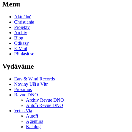
Menu
Aktuálně
Christiania
Projekty
Archiv
Blog
Odkazy
E-Mail
Přihlásit se
Vydáváme
Ears & Wind Records
Noviny Uši a Vítr
Proximus
Revue DNO
Archiv Revue DNO
Autoři Revue DNO
Vetus Via
Autoři
Agentura
Katalog