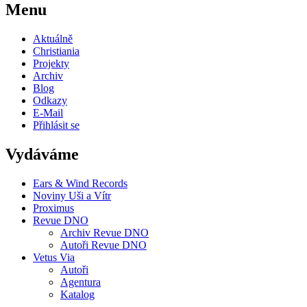
Menu
Aktuálně
Christiania
Projekty
Archiv
Blog
Odkazy
E-Mail
Přihlásit se
Vydáváme
Ears & Wind Records
Noviny Uši a Vítr
Proximus
Revue DNO
Archiv Revue DNO
Autoři Revue DNO
Vetus Via
Autoři
Agentura
Katalog