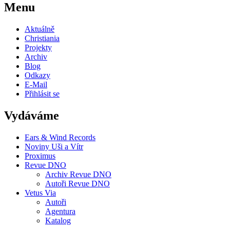
Menu
Aktuálně
Christiania
Projekty
Archiv
Blog
Odkazy
E-Mail
Přihlásit se
Vydáváme
Ears & Wind Records
Noviny Uši a Vítr
Proximus
Revue DNO
Archiv Revue DNO
Autoři Revue DNO
Vetus Via
Autoři
Agentura
Katalog